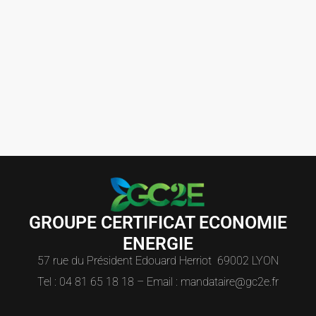
GROUPE CERTIFICAT ECONOMIE
ENERGIE
57 rue du Président Edouard Herriot 69002 LYON
Tel : 04 81 65 18 18 – Email : mandataire@gc2e.fr