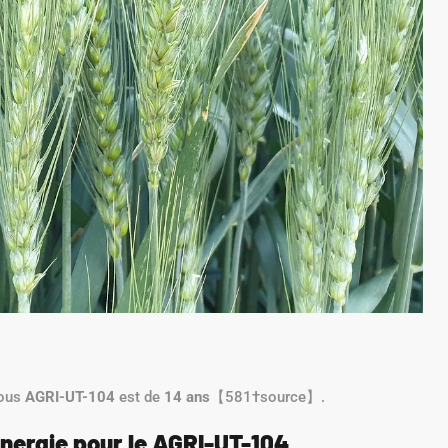
sous
AGRI-UT-104
est de
14 ans
【581†source】.
Énergie pour le AGRI-UT-104