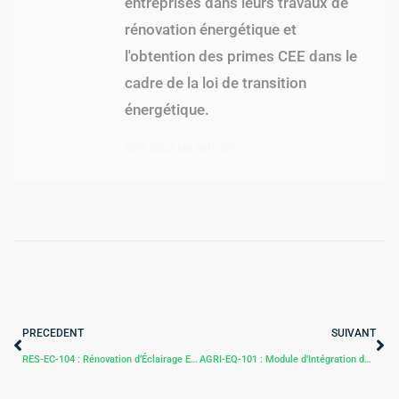
entreprises dans leurs travaux de
rénovation énergétique et
l'obtention des primes CEE dans le
cadre de la loi de transition
énergétique.
Voir tous les articles >
PRECEDENT
SUIVANT
RES-EC-104 : Rénovation d’Éclairage Extérieur avec Modules LED
AGRI-EQ-101 : Module d’Intégration de Température pour Ordinateur Climatique en Serre