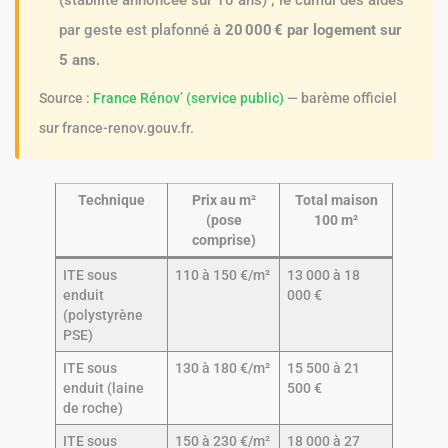
(stabilité annoncée sur 10 ans) ; le cumul des aides
par geste est plafonné à
20 000 € par logement sur
5 ans
.
Source :
France Rénov’ (service public)
— barème officiel
sur france-renov.gouv.fr.
Technique
Prix au m²
Total maison
(pose
100 m²
comprise)
ITE sous
110 à 150 €/m²
13 000 à 18
enduit
000 €
(polystyrène
PSE)
ITE sous
130 à 180 €/m²
15 500 à 21
enduit (laine
500 €
de roche)
ITE sous
150 à 230 €/m²
18 000 à 27