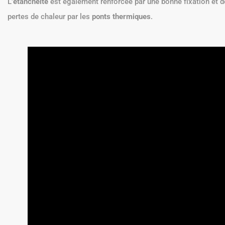
L’
étanchéité
est également renforcée par une bonne fixation et des 
pertes de chaleur par les
ponts thermiques
.