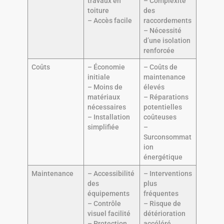
travaux en
– Complexité
toiture
des
– Accès facile
raccordements
– Nécessité
d’une isolation
renforcée
Coûts
– Économie
– Coûts de
initiale
maintenance
– Moins de
élevés
matériaux
– Réparations
nécessaires
potentielles
– Installation
coûteuses
simplifiée
–
Surconsommat
ion
énergétique
Maintenance
– Accessibilité
– Interventions
des
plus
équipements
fréquentes
– Contrôle
– Risque de
visuel facilité
détérioration
– Protection
accéléré