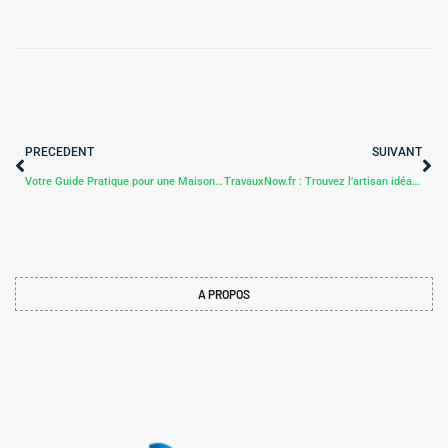
PRECEDENT
SUIVANT
Votre Guide Pratique pour une Maison Idéale avec lehomestaging.fr !
TravauxNow.fr : Trouvez l’artisan idéal pour vos travaux, rapidement et simplement
A PROPOS