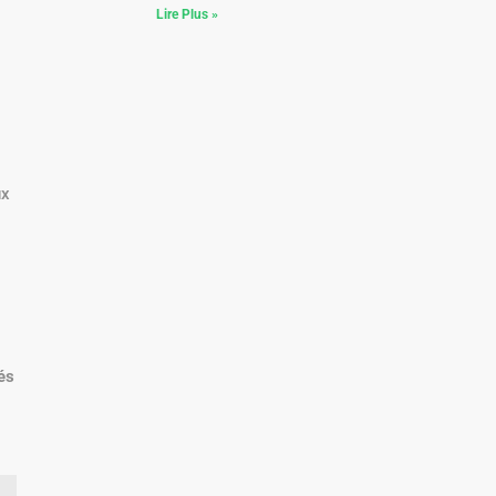
Lire Plus »
ux
és