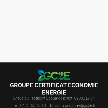
GROUPE CERTIFICAT ECONOMIE
ENERGIE
57 rue du Président Edouard Herriot 69002 LYON
Tel : 04 81 65 18 18 – Email : mandataire@gc2e.fr