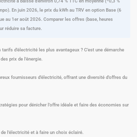
électricité a baissé d’environ 0,74 % TTC en moyenne (−0,3 %
mpo). En juin 2026, le prix du kWh au TRV en option Base (6
due au 1er août 2026. Comparer les offres (base, heures
ur réduire sa facture.
s tarifs d’électricité les plus avantageux ? C’est une démarche
des prix de l’énergie.
ux fournisseurs d’électricité, offrant une diversité d’offres du
tratégies pour dénicher l’offre idéale et faire des économies sur
e l’électricité et à faire un choix éclairé.