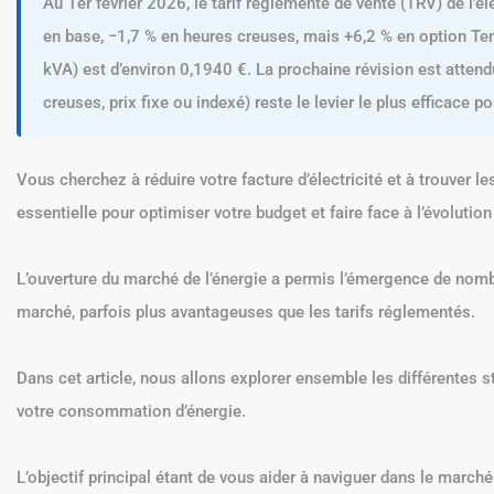
Au 1er février 2026, le tarif réglementé de vente (TRV) de l’
en base, −1,7 % en heures creuses, mais +6,2 % en option Te
kVA) est d’environ 0,1940 €. La prochaine révision est atten
creuses, prix fixe ou indexé) reste le levier le plus efficace po
Vous cherchez à réduire votre facture d’électricité et à trouver le
essentielle pour optimiser votre budget et faire face à l’évolution 
L’ouverture du marché de l’énergie a permis l’émergence de nombre
marché, parfois plus avantageuses que les tarifs réglementés.
Dans cet article, nous allons explorer ensemble les différentes s
votre consommation d’énergie.
L’objectif principal étant de vous aider à naviguer dans le marché d