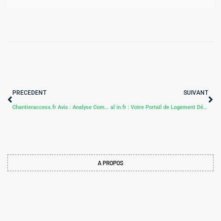
PRECEDENT
SUIVANT
Chantieraccess.fr Avis : Analyse Complète et Détails Essentiels pour les Professionnels du Bâtiment 🏗️
al in.fr : Votre Portail de Logement Dédié aux Salariés 🏠
A PROPOS