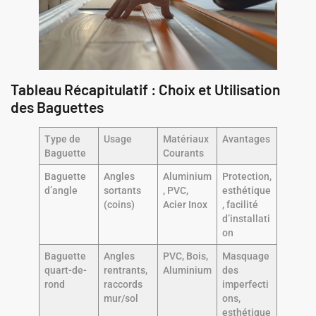
Tableau Récapitulatif : Choix et Utilisation
des Baguettes
Type de
Usage
Matériaux
Avantages
Baguette
Courants
Baguette
Angles
Aluminium
Protection,
d’angle
sortants
, PVC,
esthétique
(coins)
Acier Inox
, facilité
d’installati
on
Baguette
Angles
PVC, Bois,
Masquage
quart-de-
rentrants,
Aluminium
des
rond
raccords
imperfecti
mur/sol
ons,
esthétique