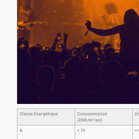
Classe Énergétique
Consommation
É
(kWh/m²/an)
A
< 70
< 