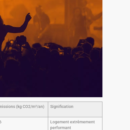
missions (kg CO2/m²/an)
Signification
6
Logement extrêmement
performant