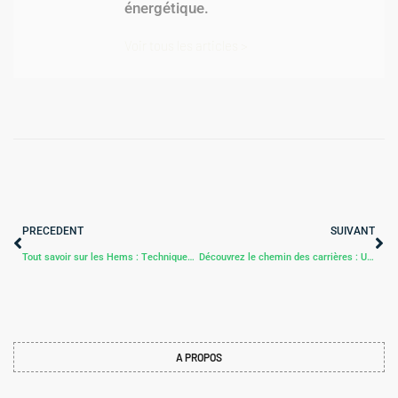
énergétique.
Voir tous les articles >
PRECEDENT
SUIVANT
Tout savoir sur les Hems : Techniques, Styles et Tendances
Découvrez le chemin des carrières : Un voyage au cœur du patrimoine géologique
A PROPOS