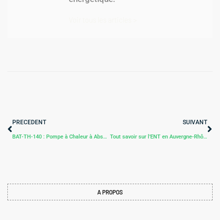
Voir tous les articles >
PRECEDENT
SUIVANT
BAT-TH-140 : Pompe à Chaleur à Absorption de Type Air/Eau ou Eau/Eau
Tout savoir sur l’ENT en Auvergne-Rhône-Alpes : une plateforme éducative au service de la transformation numérique
A PROPOS