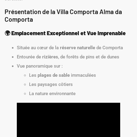
Présentation de la Villa Comporta Alma da
Comporta
🌍
Emplacement Exceptionnel et Vue Imprenable
Située au cœur de la
réserve naturelle
de Comporta
Entourée de
rizières
, de forêts de pins et de dunes
Vue panoramique sur :
Les
plages de sable
immaculées
Les paysages côtiers
La nature environnante