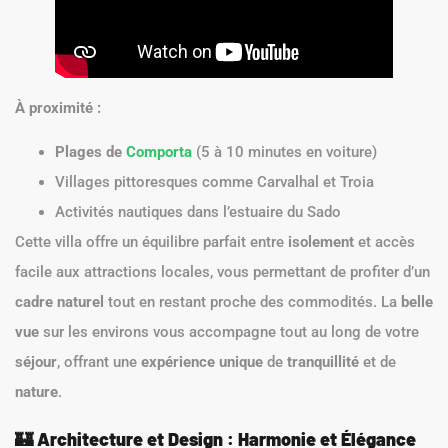
À proximité :
Plages de
Comporta
(5 à 10 minutes en voiture)
Villages pittoresques comme Carvalhal et Troia
Activités nautiques dans l’estuaire du Sado
Cette villa offre un équilibre parfait entre
isolement
et accès
facile aux attractions locales, vous permettant de profiter d’un
cadre naturel
tout en restant proche des commodités. La
belle
vue
sur les environs vous accompagne tout au long de votre
séjour
, offrant une
expérience unique
de
tranquillité
et de
nature
.
🏰
Architecture et Design : Harmonie et Élégance