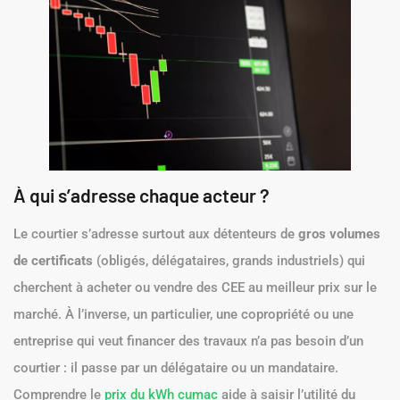
À qui s’adresse chaque acteur ?
Le courtier s’adresse surtout aux détenteurs de
gros volumes
de certificats
(obligés, délégataires, grands industriels) qui
cherchent à acheter ou vendre des CEE au meilleur prix sur le
marché. À l’inverse, un particulier, une copropriété ou une
entreprise qui veut financer des travaux n’a pas besoin d’un
courtier : il passe par un délégataire ou un mandataire.
Comprendre le
prix du kWh cumac
aide à saisir l’utilité du