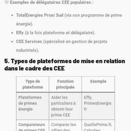
💡
Exemples de délégataires CEE populaires :
TotalEnergies Proxi Sud
(via son programme de prime
énergie).
Effy
(à la fois plateforme et délégataire).
CEE Services
(spécialisé en gestion de projets
industriels).
5. Types de plateformes de mise en relation
dans le cadre des CEE
Type de
Fonction
Exemple
plateforme
principale
Plateformes
Aider les
Effy,
de primes
particuliers à
PrimesEnergie.
énergie
obtenir leur
fr
prime CEE
Comparateurs
Comparer les
QuellePrime.fr,
de primes CEE
offres des
Calculeo