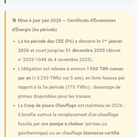
🔄 Mise à jour juin 2026 — Certificats d’Économies
d’Énergie (6e période)
La
6e période des CEE (P6)
a démarré le
1ᵉʳ janvier
2026
et court jusqu’au
31 décembre 2030
(décret
n° 2025-1048 du 4 novembre 2025).
L’obligation est relevée à environ
1 050 TWh cumac
par an
(≈ 5 250 TWhc sur 5 ans), en forte hausse par
rapport à la 5e période (775 TWhc) : davantage de
primes disponibles pour les travaux.
Le
Coup de pouce Chauffage
est maintenu en 2026 :
il bonifie surtout le remplacement d’un chauffage
fossile par une
pompe à chaleur
(air/eau ou
géothermique) ou un chauffage
biomasse certifié