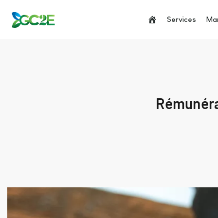
Services
Man
Rémunérat