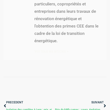
particuliers, copropriétés et
entreprises dans leurs travaux de
rénovation énergétique et
l'obtention des primes CEE dans le
cadre de la loi de transition
énergétique.
Voir tous les articles >
PRECEDENT
SUIVANT
Isolation des combles à Lyon : prix, aides CEE et entreprise locale
Prix du kWh cumac : cours, évolution et barèmes 2026