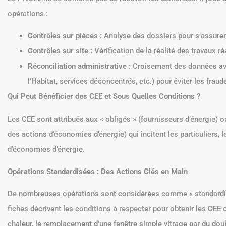
Les Missions Spécifiques du PNCEE : Contrôle et Vérification au
Le PNCEE ne se contente pas de recevoir les demandes. Il joue un 
opérations :
Contrôles sur pièces :
Analyse des dossiers pour s’assurer
Contrôles sur site :
Vérification de la réalité des travaux ré
Réconciliation administrative :
Croisement des données ave
l’Habitat, services déconcentrés, etc.) pour éviter les fraud
Qui Peut Bénéficier des CEE et Sous Quelles Conditions ?
Les CEE sont attribués aux « obligés » (fournisseurs d’énergie) o
des actions d’économies d’énergie) qui incitent les particuliers, l
d’économies d’énergie.
Opérations Standardisées : Des Actions Clés en Main
De nombreuses opérations sont considérées comme « standardisée