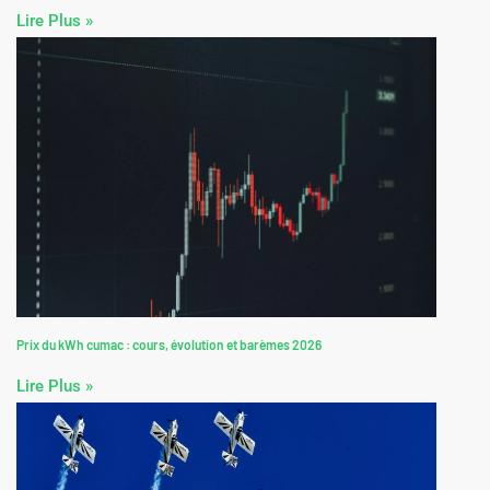
🌟 Plaques PVC : Le Matériau Magique pour Vos Projets Extraordinaires !
🤩
Lire Plus »