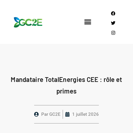
Mandataire CEE
Qui sommes nous?
Mandataire TotalEnergies CEE : rôle et
primes
Par
GC2E
1 juillet 2026