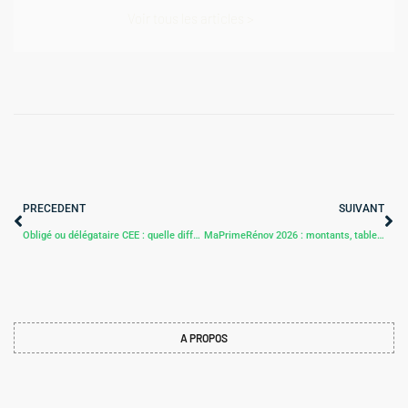
Voir tous les articles >
PRECEDENT
SUIVANT
Obligé ou délégataire CEE : quelle différence ?
MaPrimeRénov 2026 : montants, tableau et nouveautés
A PROPOS