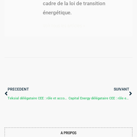
cadre de la loi de transition
énergétique.
Voir tous les articles >
PRECEDENT
SUIVANT
Teksial délégataire CEE : rôle et accompagnement
Capital Energy délégataire CEE : rôle et périmètre
A PROPOS