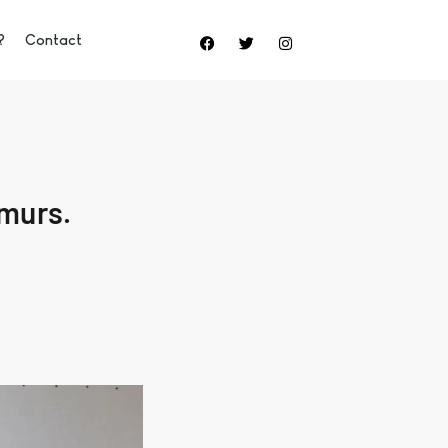
?
Contact
 murs.