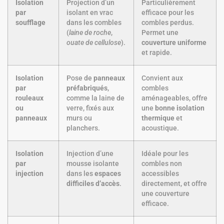
Isolation
Projection d’un
Particulièrement
par
isolant en vrac
efficace pour les
soufflage
dans les combles
combles perdus.
(
laine de roche
,
Permet une
ouate de cellulose
).
couverture uniforme
et rapide.
Isolation
Pose de
panneaux
Convient aux
par
préfabriqués
,
combles
rouleaux
comme la laine de
aménageables, offre
ou
verre, fixés aux
une
bonne isolation
panneaux
murs ou
thermique
et
planchers.
acoustique.
Isolation
Injection d’une
Idéale pour les
par
mousse isolante
combles non
injection
dans les
espaces
accessibles
difficiles d’accès
.
directement, et offre
une couverture
efficace.