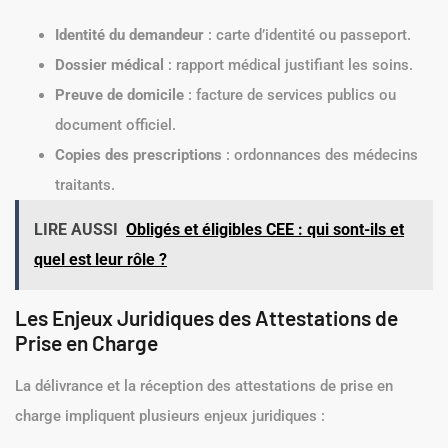
Soumettre le document
: Envoyez votre attestation à
votre assurance santé ou à l’organisme de prise en
charge.
Documents Requis pour une Demande d’Attestation
Voici une liste des documents souvent requis lors de la
demande d’attestation de prise en charge :
Identité du demandeur
: carte d’identité ou passeport.
Dossier médical
: rapport médical justifiant les soins.
Preuve de domicile
: facture de services publics ou
document officiel.
Copies des prescriptions
: ordonnances des médecins
traitants.
LIRE AUSSI
Obligés et éligibles CEE : qui sont-ils et
quel est leur rôle ?