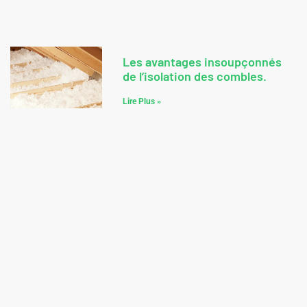
BAT-TH-140 : Pompe à Chaleur à
Absorption de Type Air/Eau ou
Eau/Eau
Lire Plus »
Les avantages insoupçonnés
de l’isolation des combles.
Lire Plus »