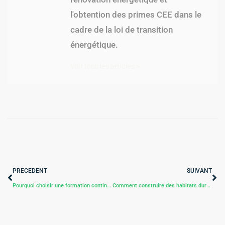
des points singuliers,
calorifugeage, ventilation (VMC) et
gestion technique du bâtiment
(GTB). Nos experts accompagnent
particuliers, copropriétés et
entreprises dans leurs travaux de
rénovation énergétique et
l'obtention des primes CEE dans le
cadre de la loi de transition
énergétique.
Voir tous les articles >