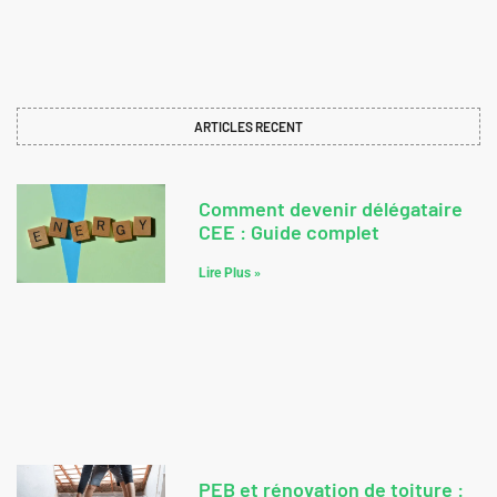
Groupe Certificat Economie
Energie
57 rue du Président Edouard Herriot 69002 LYON
Tel : 04 81 65 18 18 – Email : contact@gc2e.fr
ARTICLES RECENT
Comment devenir délégataire
CEE : Guide complet
Lire Plus »