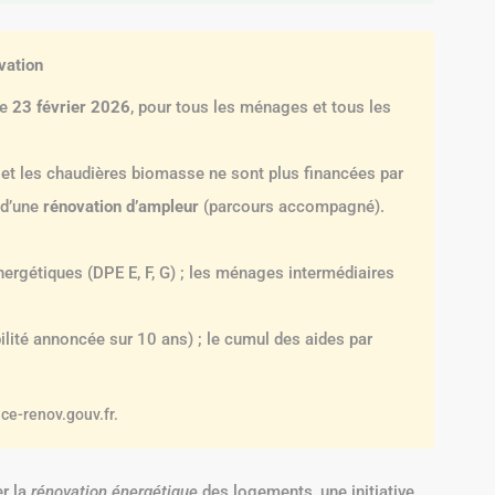
vation
le
23 février 2026
, pour tous les ménages et tous les
et les chaudières biomasse ne sont plus financées par
 d’une
rénovation d’ampleur
(parcours accompagné).
nergétiques (DPE E, F, G) ; les ménages intermédiaires
ilité annoncée sur 10 ans) ; le cumul des aides par
ce-renov.gouv.fr.
er la
rénovation énergétique
des logements, une initiative