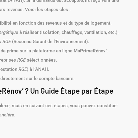
tat (ANAH). Si la demande est acceptée, ils reçoivent une
rs revenus. Voici les étapes clés :
ibilité en fonction des revenus et du type de logement.
ergétique
à réaliser (isolation, chauffage, ventilation, etc.).
es
RGE
(Reconnu Garant de l’Environnement).
e prime sur la plateforme en ligne
MaPrimeRénov’
.
treprises
RGE
sélectionnées.
ttestation
RGE
) à l’ANAH.
directement sur le compte bancaire.
énov’ ? Un Guide Étape par Étape
exe, mais en suivant ces étapes, vous pouvez constituer
nancière
.