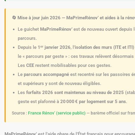
🔄 Mise à jour juin 2026 — MaPrimeRénov’ et aides à la réno
Le guichet
MaPrimeRénov’
est de nouveau ouvert depuis 
parcours.
Depuis le
1ᵉʳ janvier 2026
, l’
isolation des murs (ITE et ITI)
le « parcours par geste » : ces travaux relèvent désormais
Les
CEE
restent mobilisables pour ces gestes.
Le
parcours accompagné
est recentré sur les passoires é
et supérieurs y sont de nouveau éligibles.
Les
forfaits 2026 sont maintenus au niveau de 2025
(stab
geste est plafonné à
20 000 € par logement sur 5 ans
.
Source :
France Rénov’ (service public)
— barème officiel sur fran
MaPrimeRénov’
est l’aide phare de l’État français pour encourag