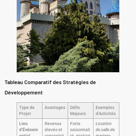
Tableau Comparatif des Stratégies de
Développement
Type de
Avantages
Défis
Exemples
Projet
Majeurs
d’Activités
Lieu
Revenus
Forte
Location
d’Événem
élevés et
saisonnali
de salle de
entiel
concentré
té, gestion
mariage
,