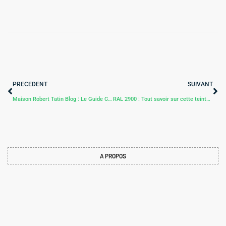
PRECEDENT
SUIVANT
Maison Robert Tatin Blog : Le Guide Complet pour une Visite Inoubliable
RAL 2900 : Tout savoir sur cette teinte emblématique du nuancier RAL
A PROPOS