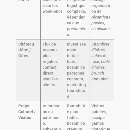
s sur les
logistique
organisati
week-ends
complexe,
on de
dépendan
réceptions
ce aux
privées
,
prestataire
séminaires
.
s
.
Château-
Flux de
Investisse
Chambres
Hôtel /
revenus
ment
d’hôtes
,
Gîtes
plus
initial
suites
de
régulier,
lourd,
luxe,
table
contact
besoin de
d’hôtes
,
direct
personnel
brunch
avec les
constant,
dominical.
clients.
marketing
touristiqu
e.
Projet
Valorisati
Rentabilit
Visites
Culturel /
on du
é plus
guidées,
Visites
patrimoin
faible,
escape
e,
besoin de
games
subventio
créer un
historique