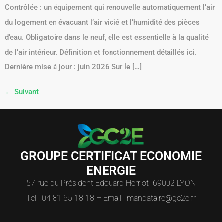
Contrôlée : un équipement qui renouvelle automatiquement l’air
du logement en évacuant l’air vicié et l’humidité des pièces
d’eau. Obligatoire dans le neuf, elle est essentielle à la qualité
de l’air intérieur. Définition et fonctionnement détaillés ici.
Dernière mise à jour : juin 2026 Sur le […]
←
Suivant
GROUPE CERTIFICAT ECONOMIE
ENERGIE
57 rue du Président Edouard Herriot 69002 LYON
Tel : 04 81 65 18 18 – Email : mandataire@gc2e.fr