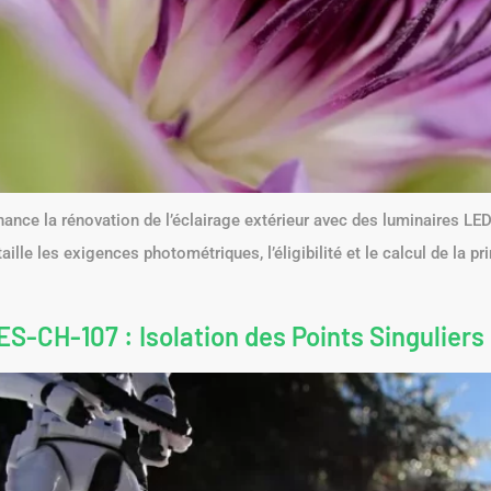
inance la rénovation de l’éclairage extérieur avec des luminaires L
aille les exigences photométriques, l’éligibilité et le calcul de la p
S-CH-107 : Isolation des Points Singuliers