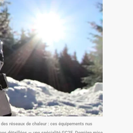
s) des réseaux de chaleur : ces équipements nus
mes détaillées — une spécialité GC2E. Dernière mise