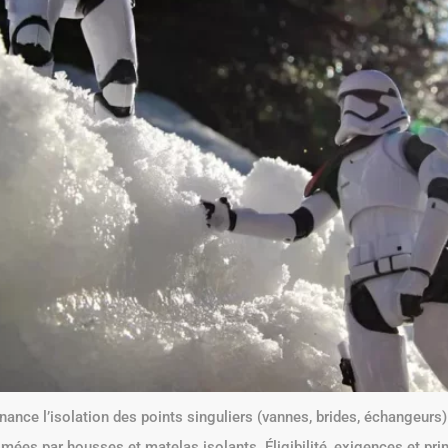
finance l’isolation des points singuliers (vannes, brides, échangeur
mées par housses et matelas isolants. Éligibilité, exigences et pri