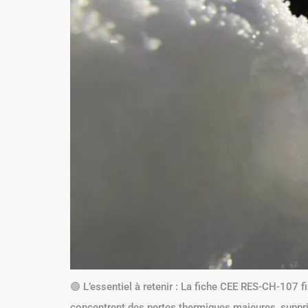
🟢 L’essentiel à retenir : La fiche CEE RES-CH-107 
concentrent des pertes thermiques majeures, suppri