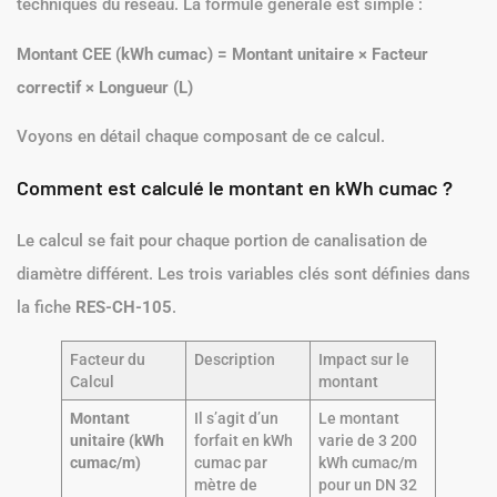
techniques du réseau. La formule générale est simple :
Montant CEE (kWh cumac) = Montant unitaire × Facteur
correctif × Longueur (L)
Voyons en détail chaque composant de ce calcul.
Comment est calculé le montant en kWh cumac ?
Le calcul se fait pour chaque portion de canalisation de
diamètre différent. Les trois variables clés sont définies dans
la fiche
RES-CH-105
.
Facteur du
Description
Impact sur le
Calcul
montant
Montant
Il s’agit d’un
Le montant
unitaire (kWh
forfait en kWh
varie de 3 200
cumac/m)
cumac par
kWh cumac/m
mètre de
pour un DN 32