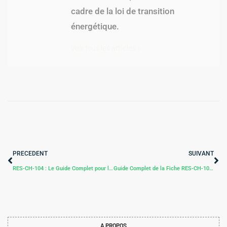
cadre de la loi de transition
énergétique.
Voir tous les articles >
PRECEDENT
SUIVANT
RES-CH-104 : Le Guide Complet pour la Réhabilitation de votre Poste de Livraison de Chaleur
Guide Complet de la Fiche RES-CH-106 : Optimiser l’Efficacité des Réseaux de Chaleur
A PROPOS