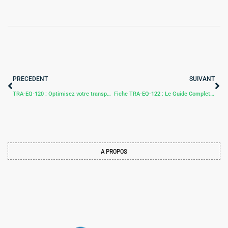
PRECEDENT
SUIVANT
TRA-EQ-120 : Optimisez votre transport fluvial avec les CEE grâce à l’hélice avec tuyère
Fiche TRA-EQ-122 : Le Guide Complet des CEE pour Engins Non Routiers avec Stop & Start
A PROPOS