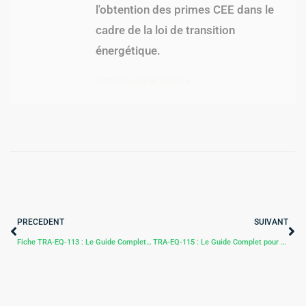
l'obtention des primes CEE dans le
cadre de la loi de transition
énergétique.
Voir tous les articles >
PRECEDENT
SUIVANT
Fiche TRA-EQ-113 : Le Guide Complet du Lubrifiant Économiseur d’Énergie pour les Flottes Professionnelles
TRA-EQ-115 : Le Guide Complet pour Optimiser Votre Flotte de Poids Lourds et Bénéficier des CEE