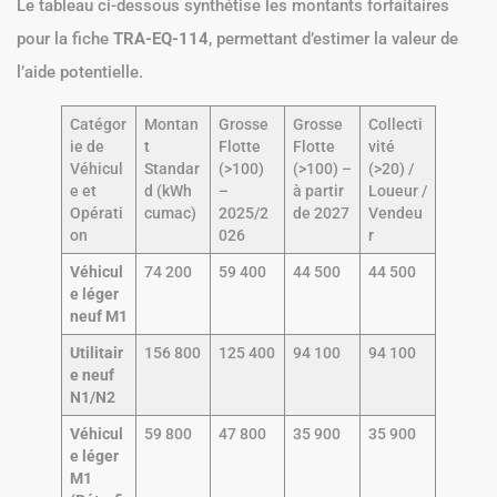
Le tableau ci-dessous synthétise les montants forfaitaires
pour la fiche
TRA-EQ-114
, permettant d’estimer la valeur de
l’aide potentielle.
Catégor
Montan
Grosse
Grosse
Collecti
ie de
t
Flotte
Flotte
vité
Véhicul
Standar
(>100)
(>100) –
(>20) /
e et
d (kWh
–
à partir
Loueur /
Opérati
cumac)
2025/2
de 2027
Vendeu
on
026
r
Véhicul
74 200
59 400
44 500
44 500
e léger
neuf M1
Utilitair
156 800
125 400
94 100
94 100
e neuf
N1/N2
Véhicul
59 800
47 800
35 900
35 900
e léger
M1