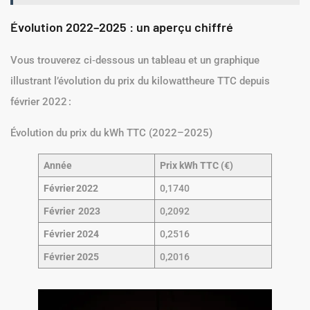
Évolution 2022–2025 : un aperçu chiffré
Vous trouverez ci‑dessous un tableau et un graphique
illustrant l’évolution du prix du kilowattheure TTC depuis
février 2022 :
Évolution du prix du kWh TTC (2022–2025)
Année
Prix kWh TTC (€)
Février
2022
0,1740
Février
2023
0,2092
Février 2024
0,2516
Février 2025
0,2016