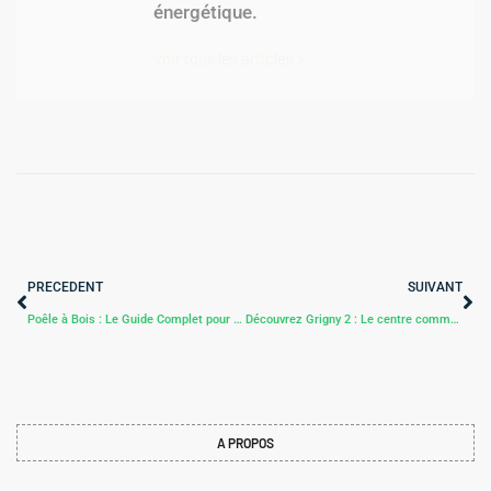
énergétique.
Voir tous les articles >
PRECEDENT
SUIVANT
Poêle à Bois : Le Guide Complet pour un Chauffage Authentique et Efficace
Découvrez Grigny 2 : Le centre commercial incontournable de l’Essonne
A PROPOS