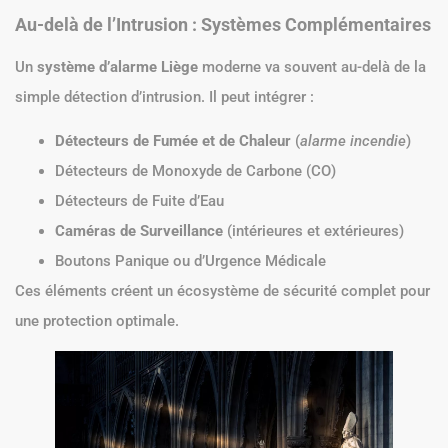
Au-delà de l’Intrusion : Systèmes Complémentaires
Un
système d’alarme Liège
moderne va souvent au-delà de la
simple détection d’intrusion. Il peut intégrer :
Détecteurs de Fumée et de Chaleur
(
alarme incendie
)
Détecteurs de Monoxyde de Carbone (CO)
Détecteurs de Fuite d’Eau
Caméras de Surveillance
(intérieures et extérieures)
Boutons Panique ou d’Urgence Médicale
Ces éléments créent un écosystème de sécurité complet pour
une protection optimale.