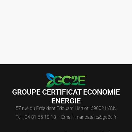
GROUPE CERTIFICAT ECONOMIE
ENERGIE
57 rue du Président Edouard Herriot 69002 LYON
Tel : 04 81 65 18 18 – Email : mandataire@gc2e.fr