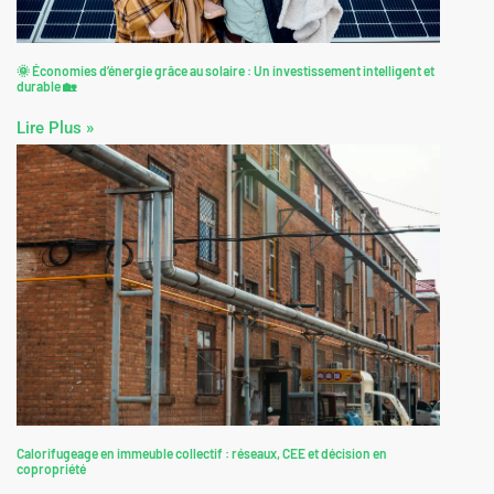
🌞 Économies d’énergie grâce au solaire : Un investissement intelligent et
durable 🏡
Lire Plus »
Calorifugeage en immeuble collectif : réseaux, CEE et décision en
copropriété