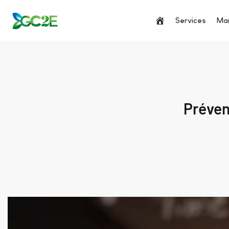
Services
Man
Préven