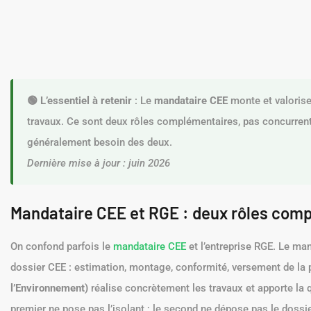
🟢 L’essentiel à retenir
: Le
mandataire CEE
monte et valorise 
travaux. Ce sont deux rôles complémentaires, pas concurrent
généralement besoin des deux.
Dernière mise à jour : juin 2026
Mandataire CEE et RGE : deux rôles com
On confond parfois le
mandataire CEE
et l’entreprise RGE. Le man
dossier CEE : estimation, montage, conformité, versement de la 
l’Environnement)
réalise concrètement les travaux et apporte la 
premier ne pose pas l’isolant ; le second ne dépose pas le dossi