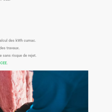
calcul des kWh cumac.
 des travaux.
e sans risque de rejet.
t CEE
.