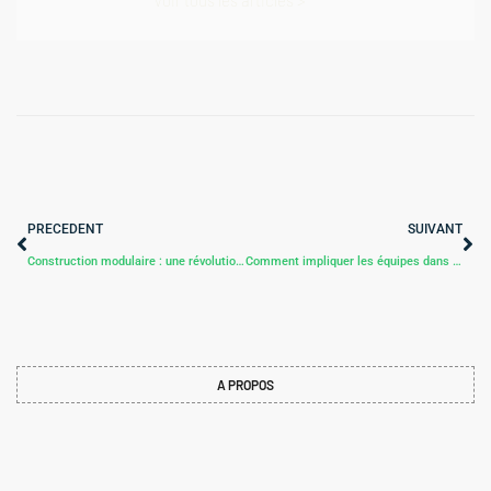
PRECEDENT
SUIVANT
Construction modulaire : une révolution durable dans le secteur du bâtiment
Comment impliquer les équipes dans la réduction des consommations ?
A PROPOS