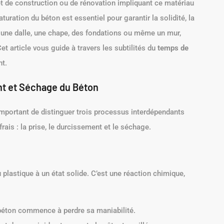
et de construction ou de rénovation impliquant ce matériau
uration du béton est essentiel pour garantir la solidité, la
z une dalle, une chape, des fondations ou même un mur,
t article vous guide à travers les subtilités du
temps de
nt.
nt et Séchage du Béton
 important de distinguer trois processus interdépendants
rais : la prise, le durcissement et le séchage.
u plastique à un état solide. C’est une réaction chimique,
 béton commence à perdre sa maniabilité.