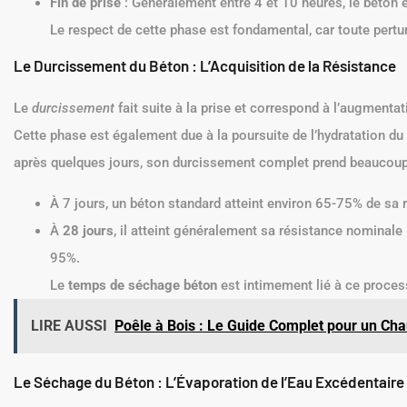
Fin de prise
: Généralement entre 4 et 10 heures, le béton es
Le respect de cette phase est fondamental, car toute pertur
Le Durcissement du Béton : L’Acquisition de la Résistance
Le
durcissement
fait suite à la prise et correspond à l’augmenta
Cette phase est également due à la poursuite de l’hydratation du
après quelques jours, son durcissement complet prend beaucoup
À 7 jours, un béton standard atteint environ 65-75% de sa r
À
28 jours
, il atteint généralement sa résistance nominale 
95%.
Le
temps de séchage béton
est intimement lié à ce proce
LIRE AUSSI
Poêle à Bois : Le Guide Complet pour un Cha
Le Séchage du Béton : L’Évaporation de l’Eau Excédentaire