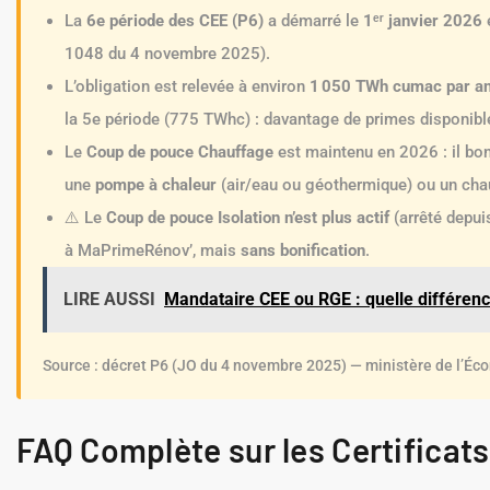
La
6e période des CEE (P6)
a démarré le
1ᵉʳ janvier 2026
e
1048 du 4 novembre 2025).
L’obligation est relevée à environ
1 050 TWh cumac par a
la 5e période (775 TWhc) : davantage de primes disponible
Le
Coup de pouce Chauffage
est maintenu en 2026 : il bon
une
pompe à chaleur
(air/eau ou géothermique) ou un ch
⚠️ Le
Coup de pouce Isolation n’est plus actif
(arrêté depuis
à MaPrimeRénov’, mais
sans bonification
.
LIRE AUSSI
Mandataire CEE ou RGE : quelle différenc
Source : décret P6 (JO du 4 novembre 2025) — ministère de l’Éc
FAQ Complète sur les Certificat