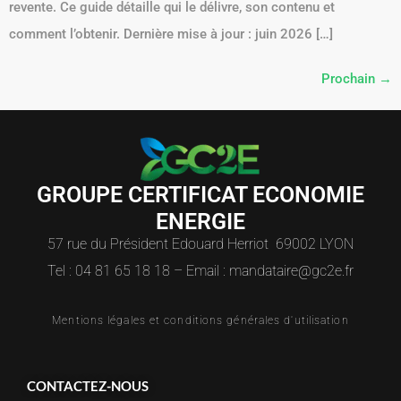
revente. Ce guide détaille qui le délivre, son contenu et
comment l’obtenir. Dernière mise à jour : juin 2026 […]
Prochain
→
GROUPE CERTIFICAT ECONOMIE
ENERGIE
57 rue du Président Edouard Herriot 69002 LYON
Tel : 04 81 65 18 18 – Email : mandataire@gc2e.fr
Mentions légales et conditions générales d'utilisation
CONTACTEZ-NOUS