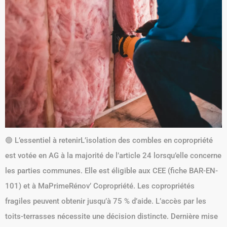
🟢 L’essentiel à retenirL’isolation des combles en copropriété
est votée en AG à la majorité de l’article 24 lorsqu’elle concerne
les parties communes. Elle est éligible aux CEE (fiche BAR-EN-
101) et à MaPrimeRénov’ Copropriété. Les copropriétés
fragiles peuvent obtenir jusqu’à 75 % d’aide. L’accès par les
toits-terrasses nécessite une décision distincte. Dernière mise