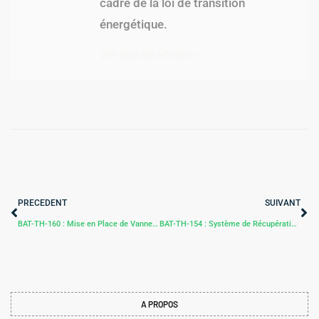
cadre de la loi de transition
énergétique.
Voir tous les articles >
PRECEDENT
SUIVANT
BAT-TH-160 : Mise en Place de Vannes de Régulation Étanches avec Servomoteurs Économes
BAT-TH-154 : Système de Récupération Instantanée de Chaleur sur les Eaux Grises
A PROPOS